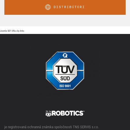
DISTRIBÚTORI
Joomla SEF URLs by Artio
je registrovaná ochranná známka spoločnosti TNS SERVIS s.r.o.