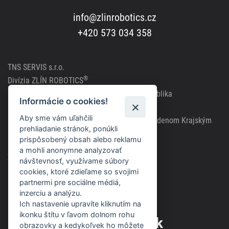
info@zlinrobotics.cz
+420 573 034 358
TNS SERVIS s.r.o.
®
Divízia
ZLÍN ROBOTICS
K Teplinám 619, 76315 Slušovice, Česká republika
Informácie o cookies!
IČO: 291 81241, DIČ: CZ291 81241
Aby sme vám uľahčili
Spoločnosť zapísaná v obchodnom registri vedenom Krajským
prehliadanie stránok, ponúkli
súdom v Brne, spisová značka C63717
prispôsobený obsah alebo reklamu
a mohli anonymne analyzovať
Zásady použitia cookies
návštevnosť, využívame súbory
cookies, ktoré zdieľame so svojimi
Zásady ochrany osobných údajov
partnermi pre sociálne médiá,
inzerciu a analýzu.
Ich nastavenie upravíte kliknutím na
ikonku štítu v ľavom dolnom rohu
Odber noviniek
obrazovky a kedykoľvek ho môžete