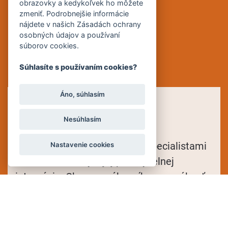
obrazovky a kedykoľvek ho môžete
zmeniť. Podrobnejšie informácie
nájdete v našich Zásadách ochrany
osobných údajov a používaní
súborov cookies.
Súhlasíte s používaním cookies?
Áno, súhlasím
NAŠA VÍZIA
Nesúhlasím
Chceme sa stať uznávanými špecialistami
Nastavenie cookies
v oblasti robotiky a jej priemyselnej
integrácie. Chceme zákazníkom ponúknuť
profesionálnu službu, servis a technickú
podporu a sprístupniť im tak naše
jedinečné technológie.